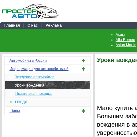
Главная
О нас
Реклама
Acura
Alfa Romeo
Aston Martin
Уроки вожде
Автомобили в России
Информация для автолюбителей
Вождение автомобиля
Уроки вождения
Правильная посадка
ГИБДД
Мало купить 
Шины
Большим забл
вождения в а
уверенностью