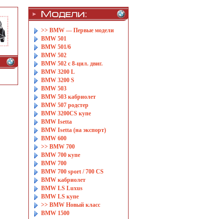
>> BMW — Первые модели
BMW 501
BMW 501/6
BMW 502
BMW 502 с 8-цил. двиг.
BMW 3200 L
BMW 3200 S
BMW 503
BMW 503 кабриолет
BMW 507 родстер
BMW 3200CS купе
BMW Isetta
BMW Isetta (на экспорт)
BMW 600
>> BMW 700
BMW 700 купе
BMW 700
BMW 700 sport / 700 CS
BMW кабриолет
BMW LS Luxus
BMW LS купе
>> BMW Новый класс
BMW 1500