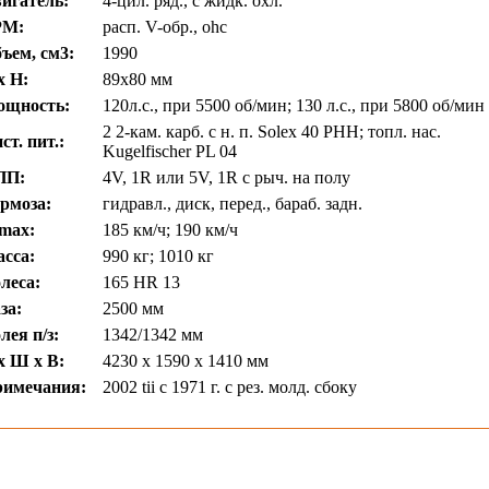
игатель:
4-цил. ряд., с жидк. охл.
РМ:
расп. V-обр., ohc
ъем, см3:
1990
х Н:
89х80 мм
ощность:
120л.с., при 5500 об/мин; 130 л.с., при 5800 об/мин
2 2-кам. карб. с н. п. Solex 40 РНН; топл. нас.
ст. пит.:
Kugelfischer PL 04
ПП:
4V, 1R или 5V, 1R с рыч. на полу
рмоза:
гидравл., диск, перед., бараб. задн.
max:
185 км/ч; 190 км/ч
сса:
990 кг; 1010 кг
леса:
165 HR 13
за:
2500 мм
лея п/з:
1342/1342 мм
х Ш х В:
4230 х 1590 х 1410 мм
имечания:
2002 tii с 1971 г. с рез. молд. сбоку