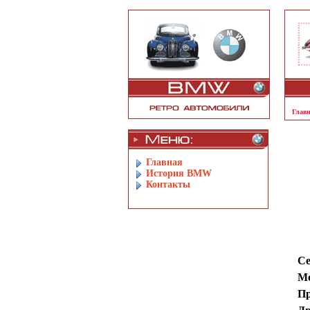
Главн
Главная
История BMW
Контакты
Се
Мо
Пр