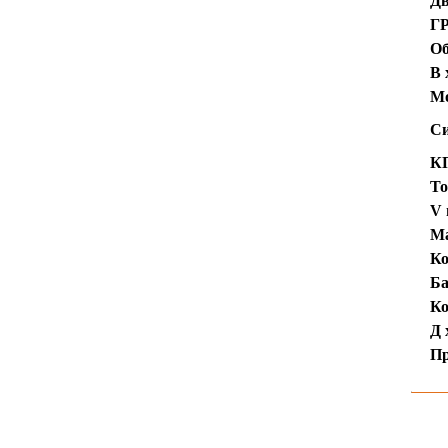
Дв
Г
Об
В 
М
Си
К
То
V 
Ма
Ко
Ба
Ко
Д 
Пр